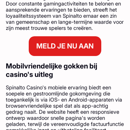
Door constante gamingactiviteiten te belonen en
aansprekende ervaringen te bieden, streeft het
loyaaliteitssysteem van Spinalto ernaar een zin
van gemeenschap en lange-termijne waarde voor
zijn meest trouwe spelers te creëren.
MELD JE NU AAN
Mobilvriendelijke gokken bij
casino's uitleg
Spinalto Casino's mobiele ervaring biedt een
soepele en gestroomlijnde gokomgeving die
toegankelijk is via iOS- en Android-apparaten via
browservriendelijke spel dat als app-achtig
gedrag naait. De website heeft een responsieve
ontwerp waardoor snelle pagina's worden
geladen, terwijl de vereenvoudigde factuurfunctie