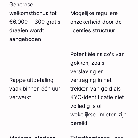
Generose
welkomstbonus tot
Mogelijke reguliere
€6.000 + 300 gratis
onzekerheid door de
draaien wordt
licenties structuur
aangeboden
Potentiële risico's van
gokken, zoals
verslaving en
Rappe uitbetaling
vertraging in het
vaak binnen één uur
trekken van geld als
verwerkt
KYC-identificatie niet
volledig is of
wekelijkse limieten zijn
bereikt