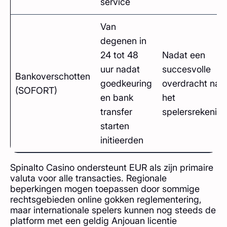
service
Van
degenen in
24 tot 48
Nadat een
uur nadat
succesvolle
Bankoverschotten
goedkeuring
overdracht naa
(SOFORT)
en bank
het
transfer
spelersrekenin
starten
initieerden
Spinalto Casino ondersteunt EUR als zijn primaire
valuta voor alle transacties. Regionale
beperkingen mogen toepassen door sommige
rechtsgebieden online gokken reglementering,
maar internationale spelers kunnen nog steeds de
platform met een geldig Anjouan licentie