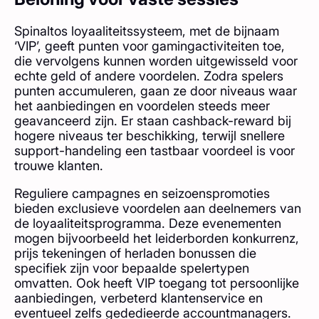
Spinaltos loyaaliteitssysteem, met de bijnaam
‘VIP’, geeft punten voor gamingactiviteiten toe,
die vervolgens kunnen worden uitgewisseld voor
echte geld of andere voordelen. Zodra spelers
punten accumuleren, gaan ze door niveaus waar
het aanbiedingen en voordelen steeds meer
geavanceerd zijn. Er staan cashback-reward bij
hogere niveaus ter beschikking, terwijl snellere
support-handeling een tastbaar voordeel is voor
trouwe klanten.
Reguliere campagnes en seizoenspromoties
bieden exclusieve voordelen aan deelnemers van
de loyaaliteitsprogramma. Deze evenementen
mogen bijvoorbeeld het leiderborden konkurrenz,
prijs tekeningen of herladen bonussen die
specifiek zijn voor bepaalde spelertypen
omvatten. Ook heeft VIP toegang tot persoonlijke
aanbiedingen, verbeterd klantenservice en
eventueel zelfs gededieerde accountmanagers.