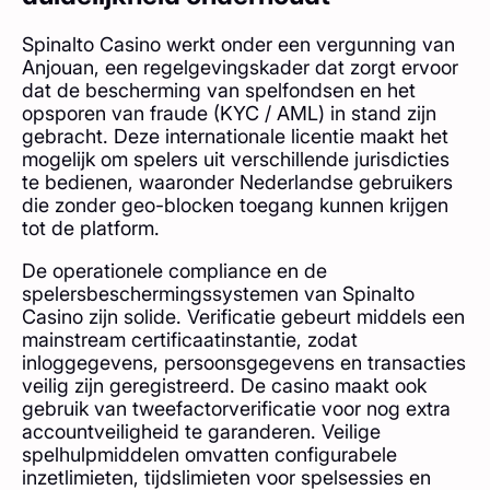
Spinalto Casino werkt onder een vergunning van
Anjouan, een regelgevingskader dat zorgt ervoor
dat de bescherming van spelfondsen en het
opsporen van fraude (KYC / AML) in stand zijn
gebracht. Deze internationale licentie maakt het
mogelijk om spelers uit verschillende jurisdicties
te bedienen, waaronder Nederlandse gebruikers
die zonder geo-blocken toegang kunnen krijgen
tot de platform.
De operationele compliance en de
spelersbeschermingssystemen van Spinalto
Casino zijn solide. Verificatie gebeurt middels een
mainstream certificaatinstantie, zodat
inloggegevens, persoonsgegevens en transacties
veilig zijn geregistreerd. De casino maakt ook
gebruik van tweefactorverificatie voor nog extra
accountveiligheid te garanderen. Veilige
spelhulpmiddelen omvatten configurabele
inzetlimieten, tijdslimieten voor spelsessies en