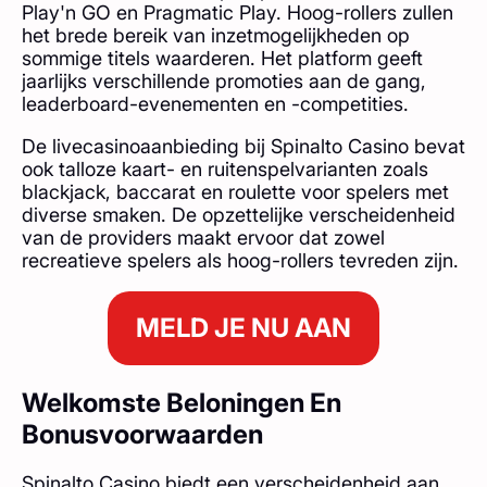
Play'n GO en Pragmatic Play. Hoog-rollers zullen
het brede bereik van inzetmogelijkheden op
sommige titels waarderen. Het platform geeft
jaarlijks verschillende promoties aan de gang,
leaderboard-evenementen en -competities.
De livecasinoaanbieding bij Spinalto Casino bevat
ook talloze kaart- en ruitenspelvarianten zoals
blackjack, baccarat en roulette voor spelers met
diverse smaken. De opzettelijke verscheidenheid
van de providers maakt ervoor dat zowel
recreatieve spelers als hoog-rollers tevreden zijn.
MELD JE NU AAN
Welkomste Beloningen En
Bonusvoorwaarden
Spinalto Casino biedt een verscheidenheid aan